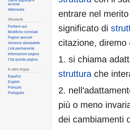
Utenti registrati e
accessi
Wikimedia
entrare nel merito
Strumenti
significato di
strut
Puntano qui
Modifiche correlate
Pagine speciali
citazione, diremo
Versione stampabile
Link permanente
Informazioni pagina
1. si chiama adat
Cita questa pagina
In altre lingue
struttura
che inter
Español
English
Français
2. nell'adattamen
Português
più o meno invari
dei cambiamenti d