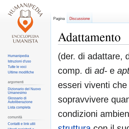
Pagina
Discussione
Adattamento
Vai
Vai
(der. di adattare, 
Humanipedia
alla
alla
Istruzioni d'uso
navigazione
ricerca
Tutte le voci
comp. di
ad-
e
ap
Ultime modifiche
argomenti
esseri viventi che
Dizionario del Nuovo
Umanesimo
sopravvivere qua
Glossario di
Autoliberazione
Lista completa
condizioni ambien
comunità
Contatti e link utili
struttura
con il s