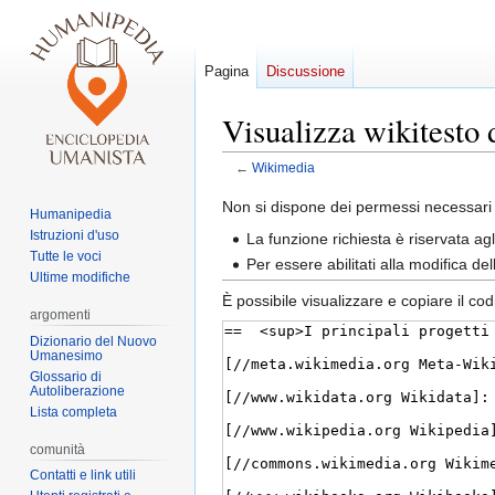
Pagina
Discussione
Visualizza wikitesto
←
Wikimedia
Vai
Vai
Non si dispone dei permessi necessari 
Humanipedia
alla
alla
Istruzioni d'uso
La funzione richiesta è riservata a
navigazione
ricerca
Tutte le voci
Per essere abilitati alla modifica d
Ultime modifiche
È possibile visualizzare e copiare il co
argomenti
Dizionario del Nuovo
Umanesimo
Glossario di
Autoliberazione
Lista completa
comunità
Contatti e link utili