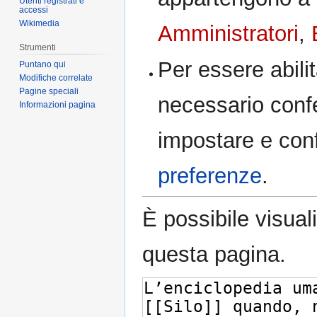
Utenti registrati e
accessi
Wikimedia
Amministratori
,
Strumenti
Per essere abilit
Puntano qui
Modifiche correlate
Pagine speciali
necessario confe
Informazioni pagina
impostare e confe
preferenze
.
È possibile visual
questa pagina.