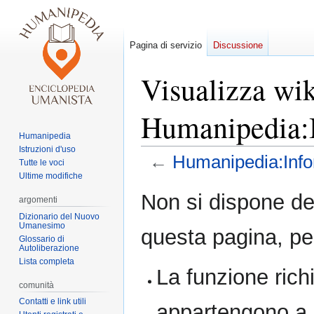
Pagina di servizio
Discussione
Visualizza wik
Humanipedia:
Humanipedia
Istruzioni d'uso
←
Humanipedia:Info
Tutte le voci
Ultime modifiche
Vai
Vai
Non si dispone de
argomenti
alla
alla
Dizionario del Nuovo
navigazione
ricerca
Umanesimo
questa pagina, per
Glossario di
Autoliberazione
Lista completa
La funzione richi
comunità
Contatti e link utili
appartengono a 