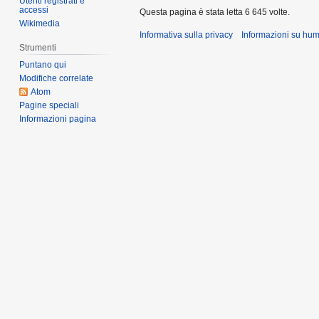
Utenti registrati e
u
accessi
Questa pagina è stata letta 6 645 volte.
n
Wikimedia
o
Informativa sulla privacy
Informazioni su hu
Strumenti
g
Puntano qui
g
Modifiche correlate
e
Atom
t
Pagine speciali
t
Informazioni pagina
o
d
e
l
l
a
m
o
d
i
f
i
c