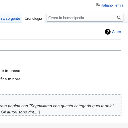
italiano
entra
Ricerca
zza sorgente
Cronologia
Aiuto
nte in basso.
fica minore
eata pagina con "Segnaliamo con questa categoria quei termini
li autori sono rint..."