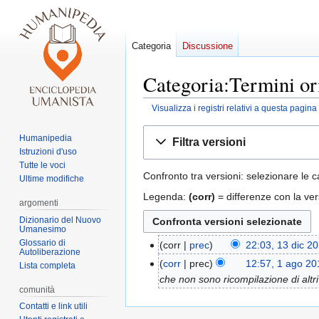
Categoria
Discussione
Categoria:Termini ori
Visualizza i registri relativi a questa pagina
Vai
Vai
Humanipedia
Filtra versioni
alla
alla
Istruzioni d'uso
navigazione
ricerca
Tutte le voci
Confronto tra versioni: selezionare le c
Ultime modifiche
Legenda:
(corr)
= differenze con la ver
argomenti
Dizionario del Nuovo
Umanesimo
Glossario di
corr
prec
22:03, 13 dic 2
13
Autoliberazione
N
dic
corr
prec
12:57, 1 ago 20
1
Lista completa
e
2015
che non sono ricompilazione di altri 
ago
comunità
s
2015
s
Contatti e link utili