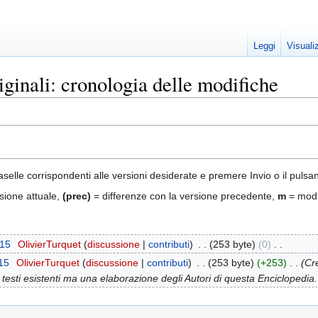
Leggi
Visuali
ginali: cronologia delle modifiche
aselle corrispondenti alle versioni desiderate e premere Invio o il pulsa
sione attuale,
(prec)
= differenze con la versione precedente,
m
= modi
015
‎
OlivierTurquet
discussione
contributi
‎
253 byte
0
‎
15
‎
OlivierTurquet
discussione
contributi
‎
253 byte
+253
‎
Cr
testi esistenti ma una elaborazione degli Autori di questa Enciclopedia. G