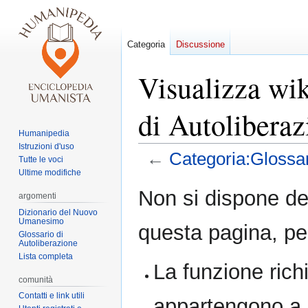
Categoria
Discussione
Visualizza wik
di Autoliberaz
Humanipedia
Istruzioni d'uso
←
Categoria:Glossar
Tutte le voci
Ultime modifiche
Vai
Vai
Non si dispone de
argomenti
alla
alla
Dizionario del Nuovo
navigazione
ricerca
Umanesimo
questa pagina, per
Glossario di
Autoliberazione
Lista completa
La funzione richi
comunità
Contatti e link utili
appartengono a 